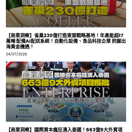
【商業洞察】雀巢230億打造東盟戰略基地！年產能超17
萬噸 配備AI配送系統！自動化設備、食品科技企業 把握出
海黃金機遇！
24/07/2026
【商業洞察】國際資本瘋狂湧入泰國！663億9大外資項