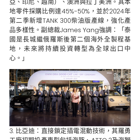
亞、印尼、越南）、澳洲與拉丁美洲。其本
地零件採購比例達45%-50%，並於2024年
第二季新增TANK 300柴油版產線，強化產
品多樣性。副總裁James Yang強調：「泰
國是長城繼俄羅斯後第二個海外全製程基
地，未來將持續投資轉型為全球出口中
心。」
3. 比亞迪：直接鎖定插電混動技術，其羅勇