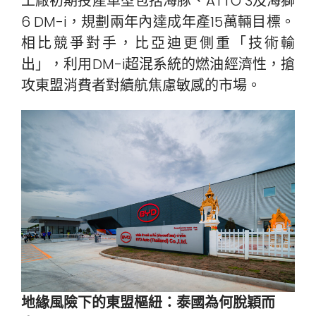
工廠初期投產車型包括海豚、ATTO 3及海獅
6 DM-i，規劃兩年內達成年產15萬輛目標。
相比競爭對手，比亞迪更側重「技術輸
出」，利用DM-i超混系統的燃油經濟性，搶
攻東盟消費者對續航焦慮敏感的市場。
地緣風險下的東盟樞紐：泰國為何脫穎而