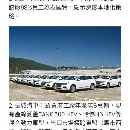
該廠98%員工為泰國籍，顯示深度本地化策
略。
2. 長城汽車：羅勇府工廠年產能8萬輛，現
有產線涵蓋TANK 500 HEV、哈佛H6 HEV等
混合動力車型，出口市場橫跨東盟（馬來西