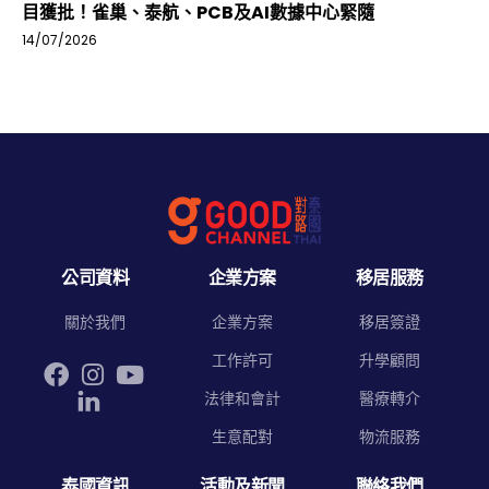
目獲批！雀巢、泰航、PCB及AI數據中心緊隨
14/07/2026
公司資料
企業方案
移居服務
關於我們
企業方案
移居簽證
工作許可
升學顧問
法律和會計
醫療轉介
生意配對
物流服務
泰國資訊
活動及新聞
聯絡我們