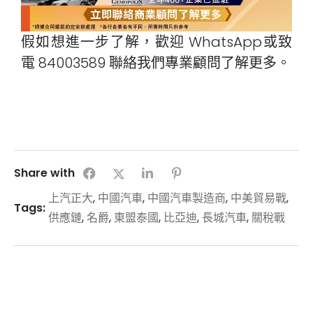
假如想進一步了解，歡迎 WhatsApp或致
電 84003589 聯絡我們專業顧問了解更多。
Share with
上汽正大
,
中國汽車
,
中國汽車製造商
,
中美貿易戰
,
Tags:
供應鏈
,
名爵
,
東盟泰國
,
比亞迪
,
長城汽車
,
關稅戰