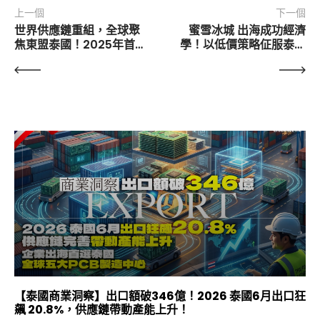
上一個
下一個
世界供應鏈重組，全球聚
蜜雪冰城 出海成功經濟
焦東盟泰國！2025年首
學！以低價策略佂服泰國
兩個月外商投資急增
市場，坐擁480間分店，
68％！對路泰國全力為企
以上市泰國為目標
業保駕護航、合作共贏
【泰國商業洞察】出口額破346億！2026 泰國6月出口狂
飆 20.8%，供應鏈帶動產能上升！