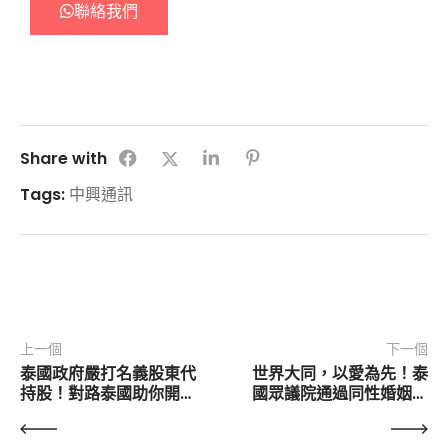
聯絡我們
Share with
Tags:
中興通訊
上一個
下一個
泰國政府嚴打名義股東代
世界大同，以愛為先！泰
持股！對路泰國助你開設
國眾議院通過同性婚姻法
100%全資擁有公司！ 
案，實現多元文化共融社
《合法經營、合法工作、
會