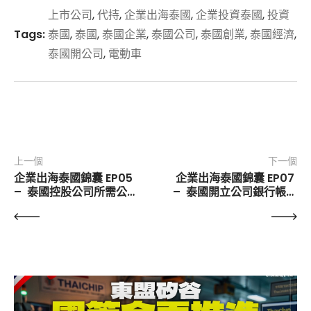
上市公司
,
代持
,
企業出海泰國
,
企業投資泰國
,
投資
Tags:
泰國
,
泰國
,
泰國企業
,
泰國公司
,
泰國創業
,
泰國經濟
,
泰國開公司
,
電動車
上一個
下一個
企業出海泰國錦囊 EP05 
企業出海泰國錦囊 EP07 
–  泰國控股公司所需公司
–  泰國開立公司銀行帳戶
註冊資本
申請流程