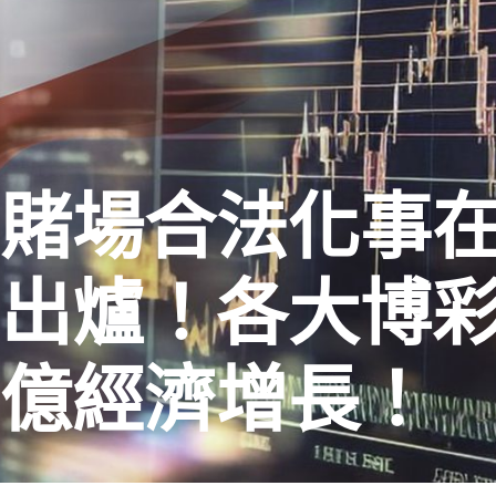
賭場合法化事
出爐！各大博彩
億經濟增長！