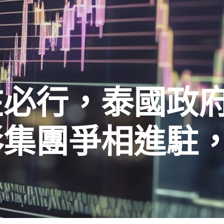
在必行，泰國政
集團爭相進駐，