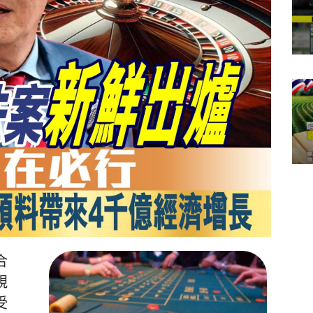
合
視
受