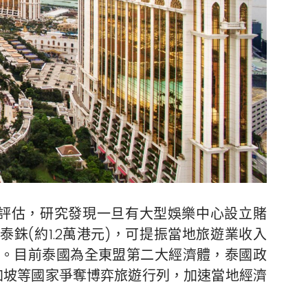
評估，研究發現一旦有大型娛樂中心設立賭
泰銖(約1.2萬港元)，可提振當地旅遊業收入
1.16%。目前泰國為全東盟第二大經濟體，泰國政
加坡等國家爭奪博弈旅遊行列，加速當地經濟