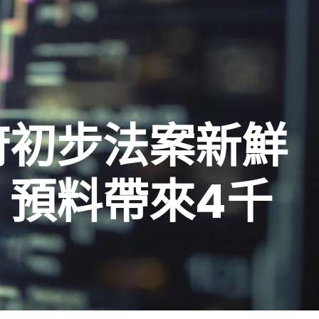
府初步法案新鮮
預料帶來4千