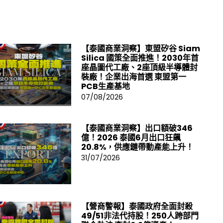
【泰國商業洞察】東盟矽谷 Siam
Silica 國策全面推進！2030年首
座晶圖代工廠、2座頂級半導體封
裝廠！企業出海首選 東盟第一
PCB生產基地
07/08/2026
【泰國商業洞察】出口額破346
億！2026 泰國6月出口狂飆
20.8%，供應鏈帶動產能上升！
31/07/2026
【營商警報】泰國政府全面封殺
49/51非法代持股！250人跨部門