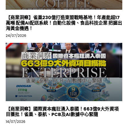
【商業洞察】雀巢230億打造東盟戰略基地！年產能超17
萬噸 配備AI配送系統！自動化設備、食品科技企業 把握出
海黃金機遇！
24/07/2026
【商業洞察】國際資本瘋狂湧入泰國！663億9大外資項
目獲批！雀巢、泰航、PCB及AI數據中心緊隨
14/07/2026