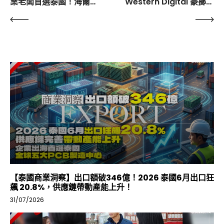
業老闆首選泰國！海爾深
Western Digital 豪擲百
化戰略格局，首間百億工
億擴大投資規模！香港 IT
廠動工！
企業應捉緊龐大商機進軍
泰國
【泰國商業洞察】出口額破346億！2026 泰國6月出口狂
飆 20.8%，供應鏈帶動產能上升！
31/07/2026