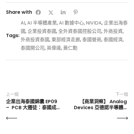
Share with
AI
,
AI 半導體產業
,
AI 數據中心
,
NIVIDA
,
企業出海泰
國
,
企業投資泰國
,
全外資泰國控股公司
,
外商投資
,
Tags:
外商投資泰國
,
東部經濟走廊
,
泰國營商
,
泰國經濟
,
泰國開公司
,
英偉達
,
黃仁勳
上一個
下一個
企業出海泰國錦囊 EP09 
【商業洞察】 Analog 
–  PCB 大遷徒：泰國成
Devices 亞德諾半導體，
為東盟第一、全球五大
全球數據轉換器市場 世界
PCB製造中心
排名第一！泰國春武里智
慧工廠正式啟用！